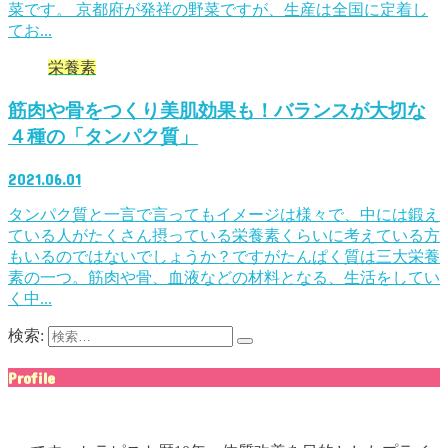
菜です。 京都府が発祥の野菜ですが、生産は全国に定着し
てお...
栄養素
筋肉や骨をつくり美肌効果も！バランスが大切な
４種の「タンパク質」
2021.06.01
タンパク質と一言で言ってもイメージは様々で、中には鍛え
ている人がたくさん摂っている栄養素くらいに考えている方
もいるのではないでしょうか？ですがたんぱく質は三大栄養
素の一つ。筋肉や骨、血液などの材料となる、生活をしてい
く中...
検索:
Profile