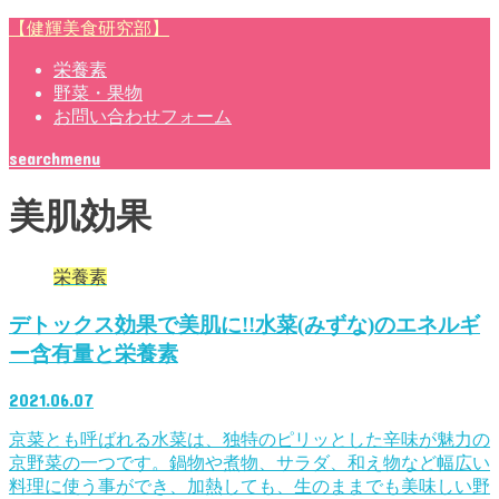
【健輝美食研究部】
栄養素
野菜・果物
お問い合わせフォーム
search
menu
美肌効果
栄養素
デトックス効果で美肌に!!水菜(みずな)のエネルギ
ー含有量と栄養素
2021.06.07
京菜とも呼ばれる水菜は、独特のピリッとした辛味が魅力の
京野菜の一つです。鍋物や煮物、サラダ、和え物など幅広い
料理に使う事ができ、加熱しても、生のままでも美味しい野