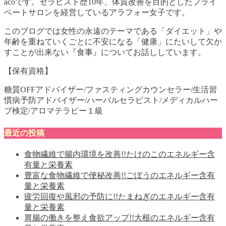
acoです。セラピスト歴10年、体質改善を目的としたプライ
ベートサロンを経営しているアラフォー女子です。
このブログでは女性の永遠のテーマである「ダイエット」や
年齢を重ねていくごとに不安になる「健康」にたいして欠か
すことが出来ない『食事』についてお話ししています。
【保有資格】
糖質OFFアドバイザー/ファスティングカウンセラー/生活習
慣病予防アドバイザー/ハーバルセラピスト/メディカルハー
ブ検定/アロマテラピー１級
最近の投稿
食物繊維で腸内環境を改善!!たけのこのエネルギー含
有量と栄養素
豊富な食物繊維で便秘改善!!ごぼうのエネルギー含有
量と栄養素
疲労回復や風邪の予防に!!たまねぎのエネルギー含有
量と栄養素
胃腸の働きを整え食欲アップ!!大根のエネルギー含有